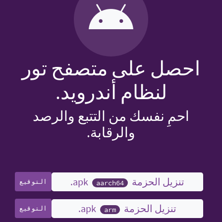
احصل على متصفح تور
لنظام أندرويد.
احمِ نفسك من التتبع والرصد
والرقابة.
تنزيل الحزمة ‎.apk
التوقيع
aarch64
تنزيل الحزمة ‎.apk
التوقيع
arm