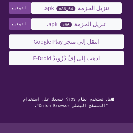
تنزيل الحزمة ‎.apk
التوقيع
x86_64
تنزيل الحزمة ‎.apk
التوقيع
x86
انتقل إلى متجر Google Play
اذهب إلى إِفْ دْرُويدْ F-Droid
هل تستخدم نظام iOS؟ نشجعك على استخدام
”المتصفح البصلي Onion Browser“.