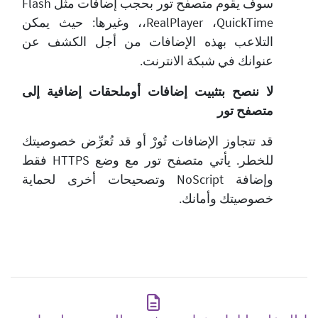
سوف يقوم متصفح تور بحجب إضافات مثل Flash
،RealPlayer ،QuickTime، وغيرها: حيث يمكن
التلاعب بهذه الإضافات من أجل الكشف عن
عنوانك في شبكة الانترنت.
لا ننصح بتثبيت إضافات أوملحقات إضافية إلى
متصفح تور
قد تتجاوز الإضافات تُورْ أو قد تُعرِّض خصوصيتك
للخطر. يأتي متصفح تور مع وضع HTTPS فقط
وإضافة NoScript وتصحيحات أخرى لحماية
خصوصيتك وأمانك.